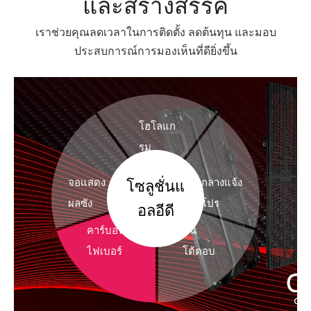
และสร้างสรรค์
เราช่วยคุณลดเวลาในการติดตั้ง ลดต้นทุน และมอบ
ประสบการณ์การมองเห็นที่ดียิ่งขึ้น
โฮโลแก
รม
จอแสดง
โซลูชั่นแ
กลางแจ้ง
ผลซัง
โปร
อลอีดี
คาร์บอน
ชั้น
ไฟเบอร์
โต้ตอบ