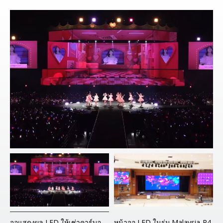
LED เช่าในร่ม Korea-P2.6
จอแสดงผล LED ให้เช่าคาร์บอนไฟเบอร์กลางแจ้งของญี่ปุ่น P6.94
หน้าจอ LED ในร่ม Malaysia-P4
จ