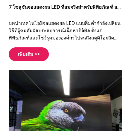
7 โซลูชันจอแสดงผล LED ที่สมจริงสำหรับพิพิธภัณฑ์ สตู
ดิโอ XR กิจกรรม และประ�
บทนำเทคโนโลยีจอแสดงผล LED แบบดื่มด่ำกำลังเปลี่ยน
วิธีที่ผู้ชมสัมผัสประสบการณ์เนื้อหาดิจิทัล ตั้งแต่
พิพิธภัณฑ์และโชว์รูมขององค์กรไปจนถึงสตูดิโอผลิต
ภาพเสมือน XR และสถานที่ท่องเที่ยวเชิงวัฒนธรรม
โซลูชัน LED ที่ดื่มด่ำจะสร้างสภาพแวดล้อมที่น่าดึงดูดซึ่ง
เพิ่มเติม >>
ไปไกลกว่าแฟลตแบบดั้งเดิม