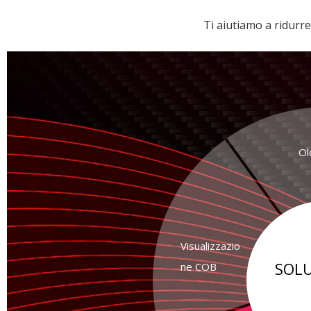
Ti aiutiamo a ridurre 
Ol
Visualizzazio
SOLU
ne COB