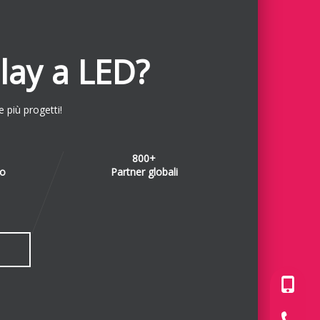
play a LED?
 più progetti!
800+
po
Partner globali
+86-180
+86-755