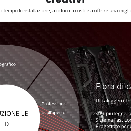
i tempi di installazione, a ridurre i costi e a offrire una migl
ografico
Professio
Fibra di 
Olografi
Visualiz
Piano int
Display a LED pe
Ultraleggero. In
Display LED tr
Professionis
Display LED CO
alluminio
ad alta traspare
senza soluzione 
Display interat
ZIONE LE
ta all'aperto
40% più leggero
al dettaglio.
Chiudi visualizz
LED per esterni
coinvolgente. D
Sistema Fast Lo
D
ad alta luminosi
Progettato per 