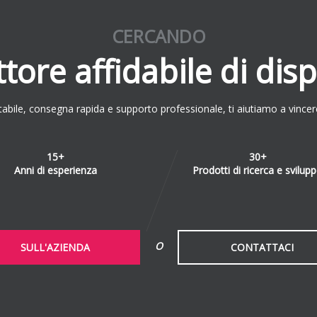
CERCANDO
ore affidabile di dis
tabile, consegna rapida e supporto professionale, ti aiutiamo a vincere
15+
30+
Anni di esperienza
Prodotti di ricerca e svilup
O
SULL'AZIENDA
CONTATTACI