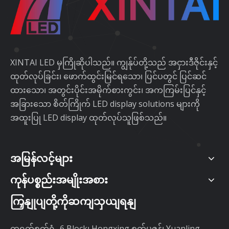
XINTAI LED မှကြိုဆိုပါသည်။ ကျွန်ုပ်တို့သည် အငှားဒီဇိုင်းနှင့်
ထုတ်လုပ်ခြင်း၊ ဖောက်ထွင်းမြင်ရသော၊ ပြင်ပတွင် ပြင်ဆင်
ထားသော၊ အတွင်းပိုင်းအမိုက်စားကွင်း၊ အကကြမ်းပြင်နှင့်
အခြားသော စိတ်ကြိုက် LED display solutions များကို
အထူးပြု LED display ထုတ်လုပ်သူဖြစ်သည်။
အမြန်လင့်များ
ကုန်ပစ္စည်းအမျိုးအစား
ကြှနျုပျတို့ကိုဆကျသှယျရနျ
တရုတ်စက်ရုံ- 6 Block၊ Hongxing စက်မှုဇုန်၊ Yuanling