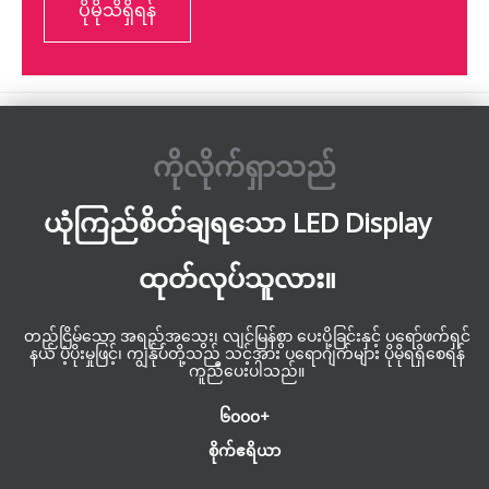
ပိုမိုသိရှိရန်
ကိုလိုက်ရှာသည်
ယုံကြည်စိတ်ချရသော LED Display
ထုတ်လုပ်သူလား။
တည်ငြိမ်သော အရည်အသွေး၊ လျင်မြန်စွာ ပေးပို့ခြင်းနှင့် ပရော်ဖက်ရှင်
နယ် ပံ့ပိုးမှုဖြင့်၊ ကျွန်ုပ်တို့သည် သင့်အား ပရောဂျက်များ ပိုမိုရရှိစေရန်
ကူညီပေးပါသည်။
၆၀၀၀+
စိုက်ဧရိယာ