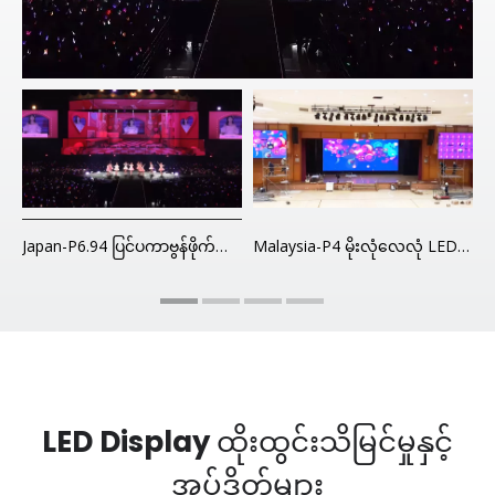
ိုးလုံလေလုံအငှား LED မျက်နှာပြင်
Japan-P6.94 ပြင်ပကာဗွန်ဖိုက်ဘာအငှား LED မျက်နှာပြင်
Malaysia-P4 မိုးလုံလေလုံ LED မျက်နှာပြင်
LED Display ထိုးထွင်းသိမြင်မှုနှင့်
အပ်ဒိတ်များ