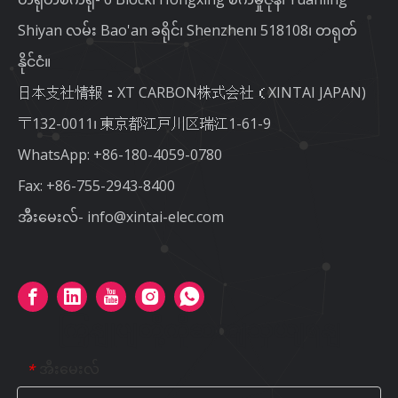
Shiyan လမ်း Bao'an ခရိုင်၊ Shenzhen၊ 518108၊ တရုတ်
နိုင်ငံ။
日本支社情報：XT CARBON株式会社（XINTAI JAPAN)
〒132-0011၊ 東京都江戸川区瑞江1-61-9
WhatsApp:
+86-180-4059-0780
Fax: +86-755-2943-8400
အီးမေးလ်-
info@xintai-elec.com
ကြှနျုပျတို့ကိုဆကျသှယျရနျ
အီးမေးလ်
*