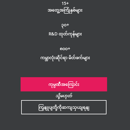
15+
အတွေ့အကြုံနှစ်များ
၃၀+
R&D ထုတ်ကုန်များ
၈၀၀+
ကမ္ဘာလုံးဆိုင်ရာ မိတ်ဖက်များ
ကုမ္ပဏီအကြောင်း
သို့မဟုတ်
ကြှနျုပျတို့ကိုဆကျသှယျရနျ