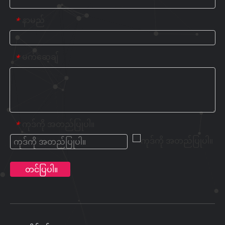
နာမည်
*
မက်ဆေ့ချ်
*
ကုဒ်ကို အတည်ပြုပါ။
*
တင်ပြပါ။