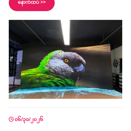
နောက်ထပ် >>
ဆောင်မှုများအထိ၊ နှစ်မြှုပ်ထားသော LED ဖြေရှင်းချက်
များသည် ရိုးရာတိုက်ခန်းထက် ဝေးကွာသော ဆွဲဆောင်မှုရှိ
သော ပတ်ဝန်းကျင်များကို ဖန်တီးပေးသည်
၀၆/၃၀/၂၀၂၆