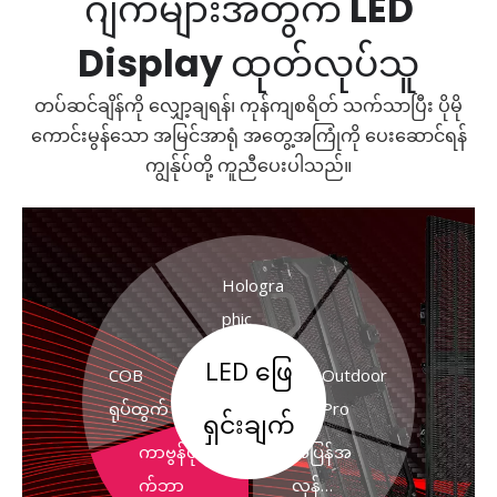
ဂျက်များအတွက် LED
Display ထုတ်လုပ်သူ
တပ်ဆင်ချိန်ကို လျှော့ချရန်၊ ကုန်ကျစရိတ် သက်သာပြီး ပိုမို
ကောင်းမွန်သော အမြင်အာရုံ အတွေ့အကြုံကို ပေးဆောင်ရန်
ကျွန်ုပ်တို့ ကူညီပေးပါသည်။
Hologra
phic
LED ဖြေ
COB
Outdoor
ရုပ်ထွက်
Pro
ရှင်းချက်
ကာဗွန်ဖို
အပြန်အ
က်ဘာ
လှန်