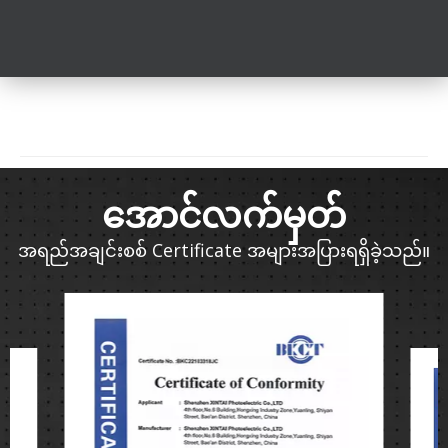
အောင်လက်မှတ်
အရည်အချင်းစစ် Certificate အများအပြားရရှိခဲ့သည်။