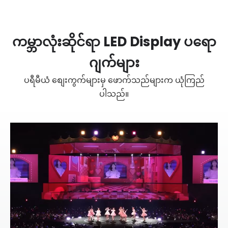
ကမ္ဘာလုံးဆိုင်ရာ LED Display ပရော
ဂျက်များ
ပရီမီယံ စျေးကွက်များမှ ဖောက်သည်များက ယုံကြည်
ပါသည်။