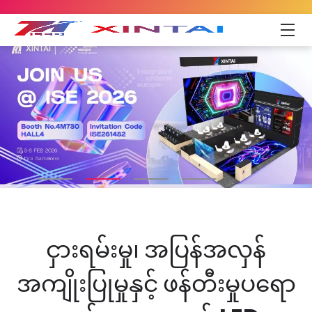
ငှားရမ်းမှု၊ အပြန်အလှန်
အကျိုးပြုမှုနှင့် ဖန်တီးမှုပရော