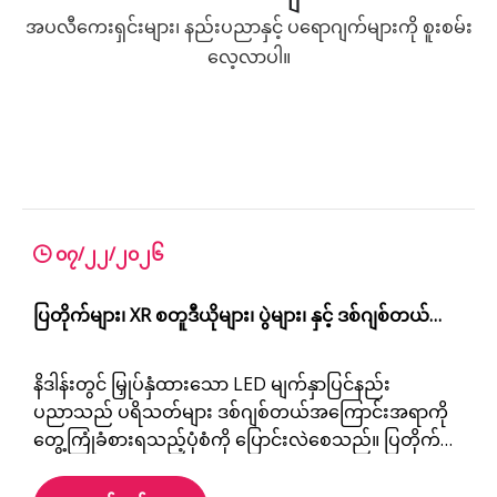
အပလီကေးရှင်းများ၊ နည်းပညာနှင့် ပရောဂျက်များကို စူးစမ်း
လေ့လာပါ။
၀၇/၂၂/၂၀၂၆
ပြတိုက်များ၊ XR စတူဒီယိုများ၊ ပွဲများ၊ နှင့် ဒစ်ဂျစ်တယ်
အတွေ့အကြုံများအတွက် နစ်မြုပ်နေသော LED Display
နိဒါန်းတွင် မြှုပ်နှံထားသော LED မျက်နှာပြင်နည်း
Solution 7 ခု
ပညာသည် ပရိသတ်များ ဒစ်ဂျစ်တယ်အကြောင်းအရာကို
တွေ့ကြုံခံစားရသည့်ပုံစံကို ပြောင်းလဲစေသည်။ ပြတိုက်
များနှင့် ကော်ပိုရိတ်အရောင်းပြခန်းများမှ XR virtual
ထုတ်လုပ်ရေးစတူဒီယိုများနှင့် ယဉ်ကျေးမှုခရီးသွားဆွဲ