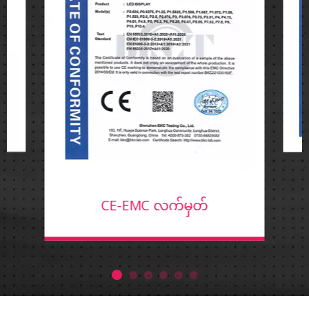
CE-EMC လက်မှတ်