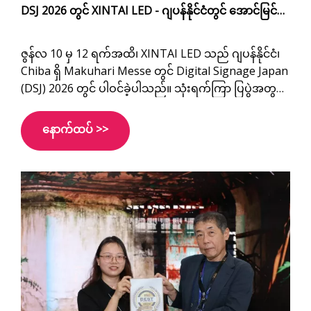
DSJ 2026 တွင် XINTAI LED - ဂျပန်နိုင်ငံတွင် အောင်မြင်
သော ပြပွဲတစ်ခု
ဇွန်လ 10 မှ 12 ရက်အထိ၊ XINTAI LED သည် ဂျပန်နိုင်ငံ၊
Chiba ရှိ Makuhari Messe တွင် Digital Signage Japan
(DSJ) 2026 တွင် ပါဝင်ခဲ့ပါသည်။ သုံးရက်ကြာ ပြပွဲအတွင်း
ဂျပန်နှင့် အခြားနိုင်ငံများမှ ဖောက်သည်အသစ်များနှင့်
တွေ့ဆုံကာ LED ခင်းကျင်းပြသမှု ပရောဂျက်အမျိုးမျိုးကို
နောက်ထပ် >>
ဆွေးနွေးခဲ့ကြသည်။