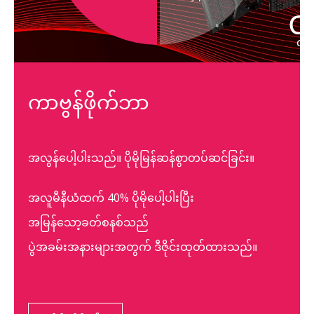
အကျိုး
ပြုသော
ကြမ်းပြင်
ကာဗွန်ဖိုက်ဘာ
အလွန်ပေါ့ပါးသည်။ ပိုမိုမြန်ဆန်စွာတပ်ဆင်ခြင်း။
အလူမီနီယံထက် 40% ပိုမိုပေါ့ပါးပြီး
အမြန်သော့ခတ်စနစ်သည်
ပွဲအခမ်းအနားများအတွက် ဒီဇိုင်းထုတ်ထားသည်။