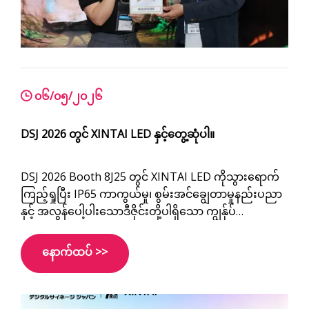
၀၆/၀၅/၂၀၂၆
DSJ 2026 တွင် XINTAI LED နှင့်တွေ့ဆုံပါ။
DSJ 2026 Booth 8J25 တွင် XINTAI LED ကိုသွားရောက်
ကြည့်ရှုပြီး IP65 ကာကွယ်မှု၊ စွမ်းအင်ချွေတာမှုနည်းပညာ
နှင့် အလွန်ပေါ့ပါးသောဒီဇိုင်းတို့ပါရှိသော ကျွန်ုပ်
တို့၏ကာဗွန်ဖိုင်ဘာပေါ့ပါးသော ပြင်ပပုံသေ LED
မျက်နှာပြင်ကို ရှာဖွေလိုက်ပါ။
နောက်ထပ် >>