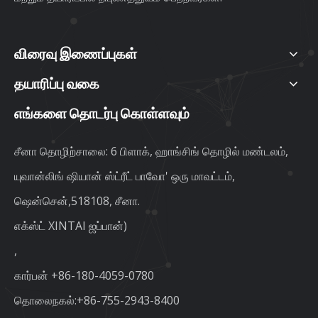
விரைவு இணைப்புகள்
தயாரிப்பு வகை
எங்களை தொடர்பு கொள்ளவும்
சீனா தொழிற்சாலை: 6 பிளாக், ஹாங்சிங் தொழில் மண்டலம்,
யுவான்லிங் ஷியான் ஸ்ட்ரீட் பாவோ' ஒரு மாவட்டம்,
ஷென்சென்,518108, சீனா.
எக்ஸ்ட் XINTAI ஜப்பான்)
,
கார்பன்
+86-180-4059-0780
தொலைநகல்:+86-755-2943-8400