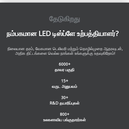
தேடுகிறது
நம்பகமான LED டிஸ்ப்ளே உற்பத்தியாளர்?
நிலையான தரம், வேகமான டெலிவரி மற்றும் தொழில்முறை ஆதரவுடன்,
அதிக திட்டங்களை வெல்ல நாங்கள் உங்களுக்கு உதவுகிறோம்!
6000+
தாவர பகுதி
15+
வருட அனுபவம்
30+
R&D தயாரிப்புகள்
800+
உலகளாவிய பங்குதாரர்கள்