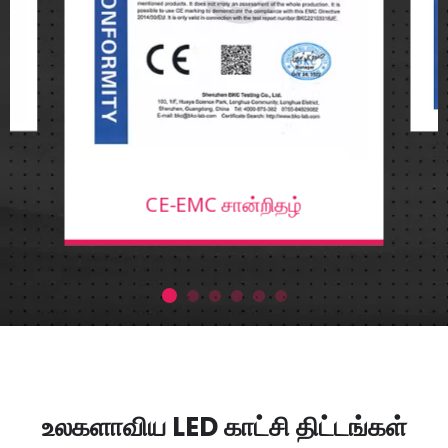
CE-EMC சான்றிதழ்
உலகளாவிய LED காட்சி திட்டங்கள்