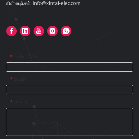
மின்னஞ்சல்:
info@xintai-elec.com
எங்களை தொடர்பு கொள்ளவும்
மின்னஞ்சல்
*
பெயர்
*
செய்தி
*