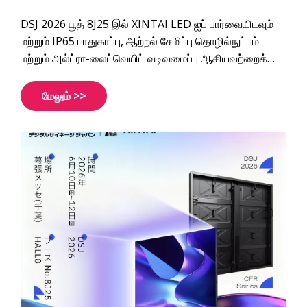
DSJ 2026 பூத் 8J25 இல் XINTAI LED ஐப் பார்வையிடவும்
மற்றும் IP65 பாதுகாப்பு, ஆற்றல் சேமிப்பு தொழில்நுட்பம்
மற்றும் அல்ட்ரா-லைட்வெயிட் வடிவமைப்பு ஆகியவற்றைக்
கொண்ட எங்கள் கார்பன் ஃபைபர் லைட்வெயிட் வெளிப்புற
நிலையான LED டிஸ்ப்ளேயைக் கண்டறியவும்.
மேலும் >>