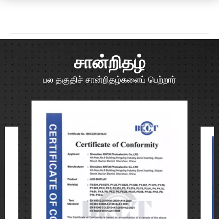
சான்றிதழ்
பல தகுதிச் சான்றிதழ்களைப் பெற்றார்