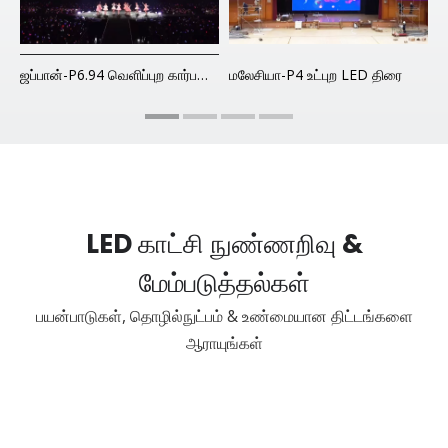
ியா-பி2.6 உட்புற வாடகை LED காட்சி
ஜப்பான்-P6.94 வெளிப்புற கார்பன் ஃபைபர் வாடகை LED காட்சி
மலேசியா-P4 உட்புற LED திரை
3
LED காட்சி நுண்ணறிவு &
மேம்படுத்தல்கள்
பயன்பாடுகள், தொழில்நுட்பம் & உண்மையான திட்டங்களை
ஆராயுங்கள்