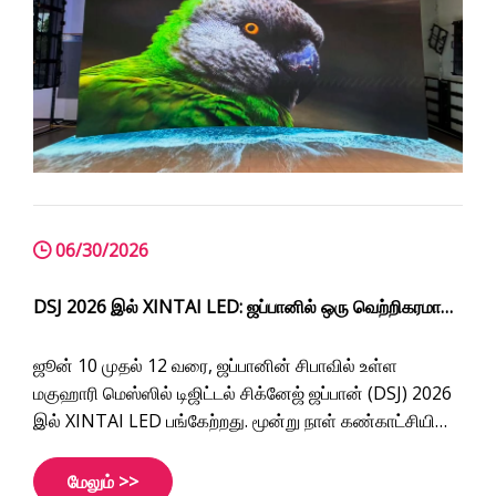
06/30/2026
DSJ 2026 இல் XINTAI LED: ஜப்பானில் ஒரு வெற்றிகரமான
கண்காட்சி
ஜூன் 10 முதல் 12 வரை, ஜப்பானின் சிபாவில் உள்ள
மகுஹாரி மெஸ்ஸில் டிஜிட்டல் சிக்னேஜ் ஜப்பான் (DSJ) 2026
இல் XINTAI LED பங்கேற்றது. மூன்று நாள் கண்காட்சியின்
போது, ​​ஜப்பான் மற்றும் பிற நாடுகளில் இருந்து பல புதிய
மற்றும் ஏற்கனவே உள்ள வாடிக்கையாளர்களை நாங்கள்
மேலும் >>