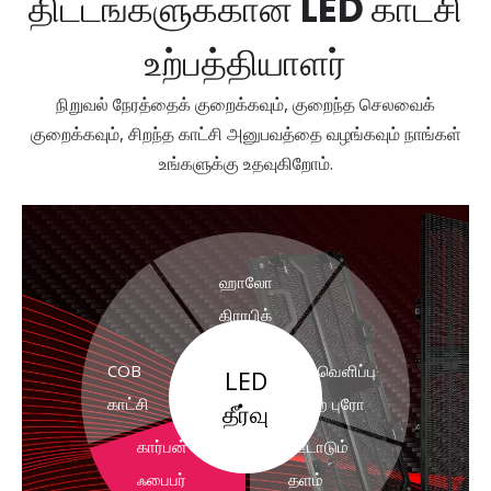
திட்டங்களுக்கான LED காட்சி
உற்பத்தியாளர்
நிறுவல் நேரத்தைக் குறைக்கவும், குறைந்த செலவைக்
குறைக்கவும், சிறந்த காட்சி அனுபவத்தை வழங்கவும் நாங்கள்
உங்களுக்கு உதவுகிறோம்.
ஹாலோ
கிராபிக்
COB
வெளிப்பு
LED
காட்சி
ற புரோ
தீர்வு
கார்பன்
ஊடாடும்
ஃபைபர்
தளம்