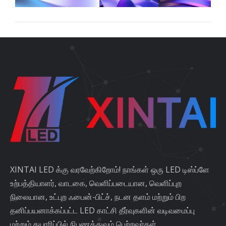
XINTAI LED க்கு வரவேற்கிறோம்! நாங்கள் ஒரு LED டிஸ்ப்ளே
உற்பத்தியாளர், வாடகை, வெளிப்படையான, வெளிப்புற
நிலையான, உட்புற ஃபைன்-பிட்ச், நடன தளம் மற்றும் பிற
தனிப்பயனாக்கப்பட்ட LED காட்சி தீர்வுகளின் வடிவமைப்பு
மற்றும் தயாரிப்பில் நிபுணத்துவம் பெற்றவர்கள்.