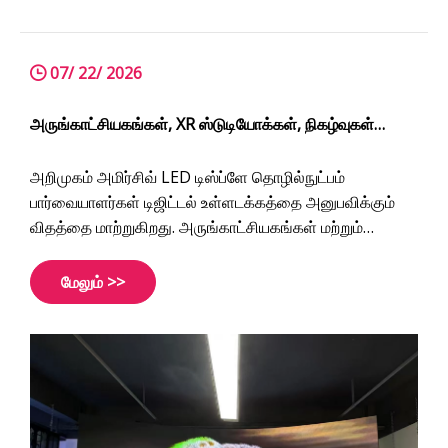
07/ 22/ 2026
அருங்காட்சியகங்கள், XR ஸ்டுடியோக்கள், நிகழ்வுகள்
மற்றும் டிஜிட்டல் அனுபவங்களுக்கான 7 அதிவேக LED
காட்சி தீர்வுகள்
அறிமுகம் அமிர்சிவ் LED டிஸ்ப்ளே தொழில்நுட்பம்
பார்வையாளர்கள் டிஜிட்டல் உள்ளடக்கத்தை அனுபவிக்கும்
விதத்தை மாற்றுகிறது. அருங்காட்சியகங்கள் மற்றும்
கார்ப்பரேட் ஷோரூம்கள் முதல் XR மெய்நிகர் தயாரிப்பு
ஸ்டுடியோக்கள் மற்றும் கலாச்சார சுற்றுலா இடங்கள் வரை,
மேலும் >>
ஆழ்ந்த LED தீர்வுகள் பாரம்பரிய பிளாட்களுக்கு அப்பாற்பட்ட
ஈர்க்கக்கூடிய சூழல்களை உருவாக்குகின்றன.