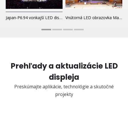
ý LED displej na prenájom Korea-P2.6
Japan-P6.94 vonkajší LED displej na prenájom uhlíkových vlákien
Vnútorná LED obrazovka Malaysia-P4
3
Prehľady a aktualizácie LED
displeja
Preskúmajte aplikácie, technológie a skutočné
projekty