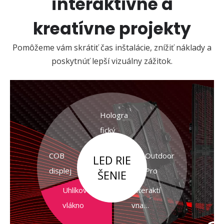
interaktívne a
kreatívne projekty
Pomôžeme vám skrátiť čas inštalácie, znížiť náklady a
poskytnúť lepší vizuálny zážitok.
Hologra
fický
COB
Outdoor
LED RIE
displej
Pro
ŠENIE
Uhlíkové
Interaktí
vlákno
vna
podlaha