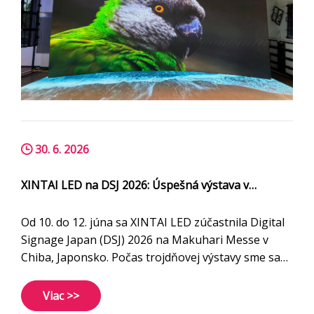
30. 6. 2026
XINTAI LED na DSJ 2026: Úspešná výstava v
Japonsku
Od 10. do 12. júna sa XINTAI LED zúčastnila Digital
Signage Japan (DSJ) 2026 na Makuhari Messe v
Chiba, Japonsko. Počas trojdňovej výstavy sme sa
stretli s mnohými novými a existujúcimi zákazníkmi
z Japonska a iných krajín, diskutovali sme o rôznych
Viac >>
projektoch LED displejov.