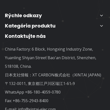
Rýchle odkazy
Kategória produktu
Kontaktujte nás
China Factory: 6 Block, Hongxing Industry Zone,
Yuanling Shiyan Street Bao'an District, Shenzhen,
518108, China.
日本支社情報：XT CARBON株式会社（XINTAI JAPAN)
〒132-0011, 東京都江戸川区瑞江1-61-9
WhatsApp
+86-180-4059-0780
Fax: +86-755-2943-8400
E-mail:
info@xintai-elec.com