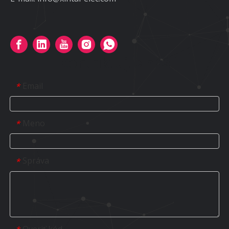
Kontaktujte nás
Email
*
Meno
*
Správa
*
Overiť kód