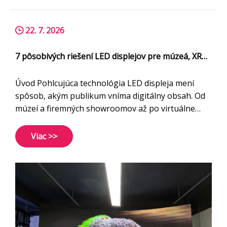
22. 7. 2026
7 pôsobivých riešení LED displejov pre múzeá, XR
štúdiá, podujatia a digitálne zážitky
Úvod Pohlcujúca technológia LED displeja mení
spôsob, akým publikum vníma digitálny obsah. Od
múzeí a firemných showroomov až po virtuálne
produkčné štúdiá XR a kultúrne turistické atrakcie
vytvárajú pôsobivé LED riešenia pútavé prostredia,
Viac >>
ktoré ďaleko presahujú rámec tradičných bytov.