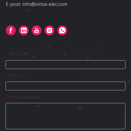
E-post:
info@xintai-elec.com
Kontakta oss
E-post
*
Namn
*
Meddelande
*