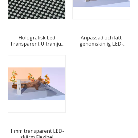
transparenshastigheter med exceptionell bildkvalitet
och flexibla installationsalternativ tillhandahåller vi
lösningar som inte bara uppfyller utan överträffar
förväntningarna på dagens dynamiska reklam- och
Holografisk Led
Anpassad och lätt
arkitektoniska designbehov.
Transparent Ultramjuk
genomskinlig LED-
och lätt självhäftande
skärm för
filmskärm
detaljhandelsfönster
1 mm transparent LED-
skärm Flexibel