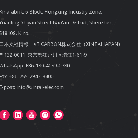
Kinafabrik: 6 Block, Hongxing Industry Zone,
Yuanling Shiyan Street Bao'an District, Shenzhen,
518108, Kina.
日本支社情報：XT CARBON株式会社（XINTAI JAPAN)
〒132-0011, 東京都江戸川区瑞江1-61-9
WhatsApp:
+86-180-4059-0780
Fax: +86-755-2943-8400
E-post:
info@xintai-elec.com