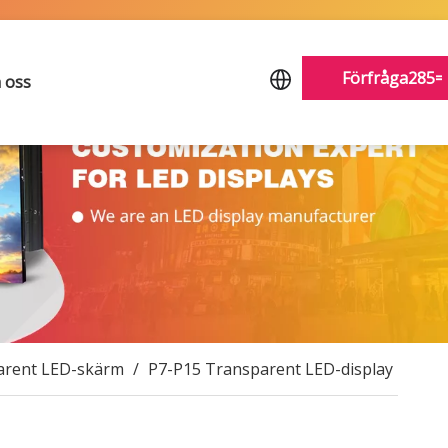
Förfråga285=E
 oss
parent LED-skärm
/
P7-P15 Transparent LED-display