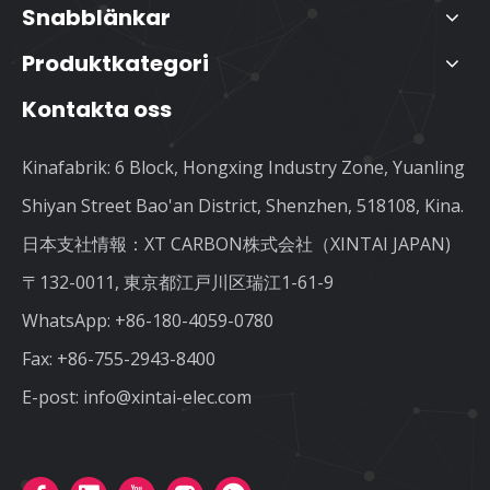
Snabblänkar
Produktkategori
Kontakta oss
Kinafabrik: 6 Block, Hongxing Industry Zone, Yuanling
Shiyan Street Bao'an District, Shenzhen, 518108, Kina.
日本支社情報：XT CARBON株式会社（XINTAI JAPAN)
〒132-0011, 東京都江戸川区瑞江1-61-9
WhatsApp:
+86-180-4059-0780
Fax: +86-755-2943-8400
E-post:
info@xintai-elec.com