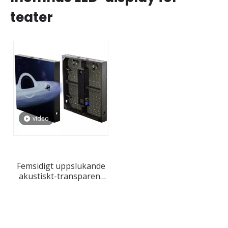
teater
video
Femsidigt uppslukande
akustiskt-transparent
surroundljud LED-skärm