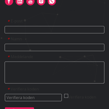
Kontakta oss
E-post
*
Namn
*
Meddelande
*
Verifiera koden
*