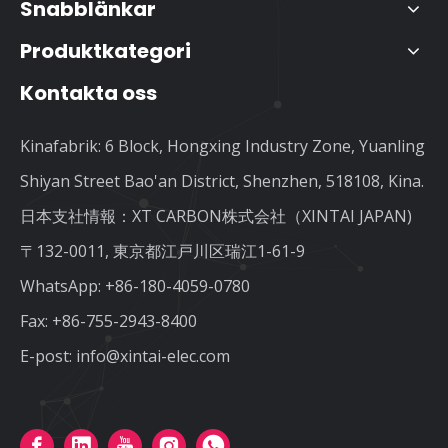
Snabblänkar
Produktkategori
Kontakta oss
Kinafabrik: 6 Block, Hongxing Industry Zone, Yuanling
Shiyan Street Bao'an District, Shenzhen, 518108, Kina.
日本支社情報：XT CARBON株式会社（XINTAI JAPAN)
〒132-0011, 東京都江戸川区瑞江1-61-9
WhatsApp:
+86-180-4059-0780
Fax: +86-755-2943-8400
E-post:
info@xintai-elec.com