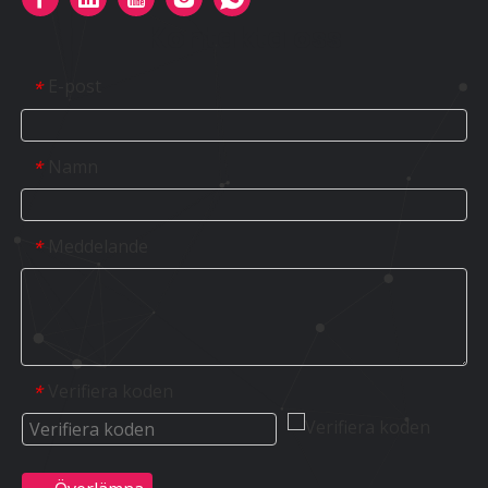
Kontakta oss
E-post
*
Namn
*
Meddelande
*
Verifiera koden
*