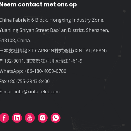
Neem contact met ons op
China Fabriek: 6 Block, Hongxing Industry Zone,
Yuanling Shiyan Street Bao' an District, Shenzhen,
518108, China.
日本支社情報:XT CARBON株式会社(XINTAI JAPAN)
〒132-0011, 東京都江戸川区瑞江1-61-9
WhatsApp:
+86-180-4059-0780
Fax:+86-755-2943-8400
E-mail:
info@xintai-elec.com