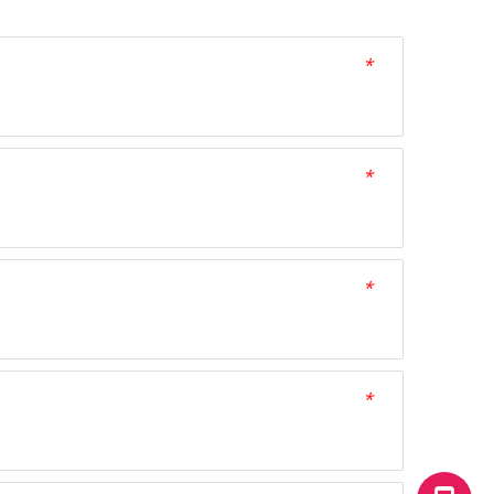
*
*
*
*